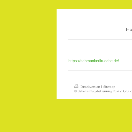
H
https://schmankerlkueche.de/
Druckversion
|
Sitemap
© Uebermittagsbetreuung Pasing Grund